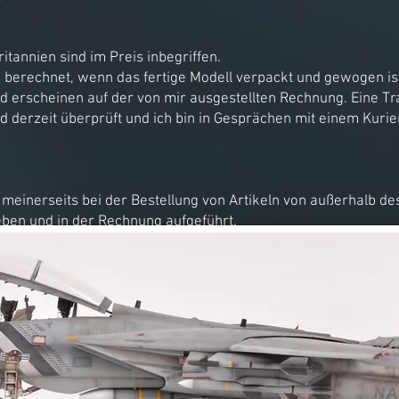
itannien sind im Preis inbegriffen.
 berechnet, wenn das fertige Modell verpackt und gewogen ist
 erscheinen auf der von mir ausgestellten Rechnung. Eine 
ird derzeit überprüft und ich bin in Gesprächen mit einem Ku
e meinerseits bei der Bestellung von Artikeln von außerhalb de
en und in der Rechnung aufgeführt.
e oder -gebühren verantwortlich, die anfallen, wenn das Paket 
 werden manchmal vom Kurierdienst bei der Lieferung hinzugef
rtschäden sind vom Kunden zu klären. (Das klingt bedrohlich,
in einer Sprache zu streiten, die ich nicht spreche).
ht vor, in den Veröffentlichungen, zu denen er beiträgt, einzel
röffentlichen oder anderweitig zu verwenden. Jay Blakemore be