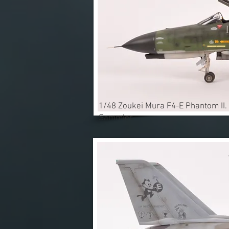
1/48 Zoukei Mura F4-E Phantom II. 
Sammler.