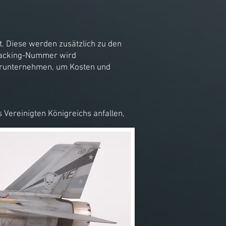
. Diese werden zusätzlich zu den
Tracking-Nummer wird
rierunternehmen, um Kosten und
s Vereinigten Königreichs anfallen,
außerhalb des Vereinigten
ügt. Eventuelle Streitigkeiten
 aber es ist noch nicht passiert,
ne oder alle Bilder der von ihm in
hält das Copyright aller Bilder.