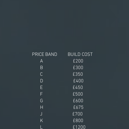
PRICE BAND BUILD COST
A £200
B £300
C £350
D £400
E £450
F £500
G £600
H £675
J £700
K £800
L £1200