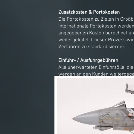
Zusatzkosten & Portokosten
Die Portokosten zu Zielen in Großbr
Internationale Portokosten werden
angegebenen Kosten berechnet und
weitergeleitet. (Dieser Prozess w
Verfahren zu standardisieren).
Einfuhr- / Ausfuhrgebühren
Alle unerwarteten Einfuhrzölle, di
werden an den Kunden weitergegeb
Der Kunde ist für alle Einfuhrzöll
Königreichs versendet wird. Diese
über Transportschäden oder Transpo
und es wäre mir unmöglich, für Sie 
Jay Blakemore behält sich das Rec
Auftrag gegebenen Modelle zu ve