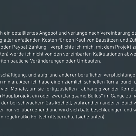
ich ein detailliertes Angebot und verlange nach Vereinbarung
 aller anfallenden Kosten für den Kauf von Bausätzen und Zu
der Paypal-Zahlung - verpflichte ich mich, mit dem Projekt 
ten) werde ich nicht von den vereinbarten Kalkulationen abwe
eiten bauliche Veränderungen oder Umbauten.
beschäftigung, und aufgrund anderer beruflicher Verpflichtunge
ermin an. Aber ich habe einen ziemlich schnellen Turnaround,
er Monate, um sie fertigzustellen - abhängig von der Komplex
 Hauptprojekt ein oder zwei „langsame Builds“ im Gange zu h
, der bei schwachem Gas köchelt, während ein anderer Build vo
 ist er nur vorübergehend und wird sich bald beschleunigen u
 regelmäßig Fortschrittsberichte (siehe unten).