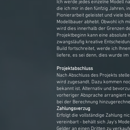
Ich werde jedes einzelne Modell n
die ich mir in den fünfzig Jahren,
Pionierarbeit geleistet und viele 
Modellbauer abhebt. Obwohl ich mi
wird dies innerhalb der Grenzen d
Projektbeginn kann eine absolute h
zwangsläufig kreative Entscheidung
Build fortschreitet, werde ich Ihn
liefere, es sei denn, dies wurde 
Projektabschluss
Nach Abschluss des Projekts stell
wird zugesandt. Dazu kommen noch
bekannt ist. Alternativ und bevorz
vorheriger Absprache arrangiert we
bei der Berechnung hinzugerechnet
Zahlungsverzug
Erfolgt die vollständige Zahlung 
vereinbart - behält sich Jay's Mod
Gelder an einen Dritten zu verkauf