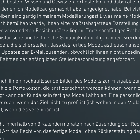
ach bestem Wissen und Gewissen fertigstellen und dabei alle 
 in denen ich Modellbau gemacht habe, angeeignet habe. Bei vie
bleiben einzigartig in meinem Modellierungsstil, was meine Mo
ch bemühen werde, Ihnen eine maßstabsgetreue Darstellung I
er verwendeten Basisbausätze liegen. Trotz sorgfältiger Rec
istorische und technische Genauigkeit nicht garantiert werden.
en, die sicherstellen, dass das fertige Modell ästhetisch an
en Updates per E-Mail zusenden, obwohl ich Ihnen nicht unbedi
im Rahmen der anfänglichen Stellenbeschreibung angefordert.
e ich Ihnen hochauflösende Bilder des Modells zur Freigabe z
 die Portokosten, die erst berechnet werden können, wenn d
ugt kann der Kunde sein fertiges Modell abholen. Eine persönl
rden, wenn das Ziel nicht zu groß ist (ich wohne in den Midl
, wenn dies vereinbart ist.
nicht innerhalb von 3 Kalendermonaten nach Zusendung der Rec
el Art das Recht vor, das fertige Modell ohne Rückerstattung d
en.