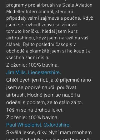
programy pro airbrush ve Scale Aviation
Modeller International, které mi
připadaly velmi zajímavé a poučné.
Když
jsem se rozhodl znovu se věnovat
tomuto koníčku, hledal jsem kurz
airbrushingu, když jsem narazil na váš
článek. Byl to poslední časopis v
obchodě a okamžitě jsem si ho koupil a
všechna zadní čísla.
Zloženie: 100% bavlna.
Jim Mills. Liecestershire.
Chtěl bych jen říct, jaké příjemné ráno
jsem se poprvé naučil používat
airbrush. Hodně jsem se naučil a
odešel s pocitem, že to stálo za to.
Těším se na druhou lekci.
Zloženie: 100% bavlna.
Paul Wheelerist. Oxfordshire.
Skvělá lekce, díky. Nyní mám mnohem
jasnější představu o tom, co bych měl