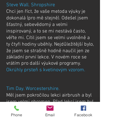
Steve Wall. Shropshire
Chci jen říct, že vaše metoda výuky je
dokonalá (pro mě stejně). Odešel jsem
šťastný, sebevědomý a velmi
inspirovaný, a to se mi nestává často,
věřte mi. Cítil jsem se velmi uvolněně a
ty čtyři hodiny uběhly. Nejdůležitější bylo,
že jsem se strašně hodně naučil jen ze
základní první lekce. V novém roce se
vrátím pro další výukové programy.
Okrúhly prsteň s kvetinovým vzorom.
Tim Day. Worcestershire.
Měl jsem pokročilou lekci airbrush a byl
jsem velmi ohromen. Před lekcí jsem byl
s Jayem několik týdnů v kontaktu, abych
s ním probral, co z toho chci. Lekce byla
Phone
Email
Facebook
dobře strukturovaná a postupovala mým
tempem. Jay diskutoval, demonstroval a
učil několik velmi užitečných dovedností,