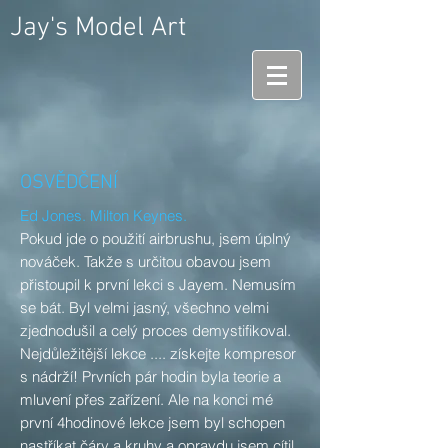
Jay's Model Art
OSVĚDČENÍ
Ed Jones. Milton Keynes.
Pokud jde o použití airbrushu, jsem úplný
nováček. Takže s určitou obavou jsem
přistoupil k první lekci s Jayem. Nemusím
se bát. Byl velmi jasný, všechno velmi
zjednodušil a celý proces demystifikoval.
Nejdůležitější lekce .... získejte kompresor
s nádrží! Prvních pár hodin byla teorie a
mluvení přes zařízení. Ale na konci mé
první 4hodinové lekce jsem byl schopen
nastříkat čáry a kruhy a opravdu jsem cítil,