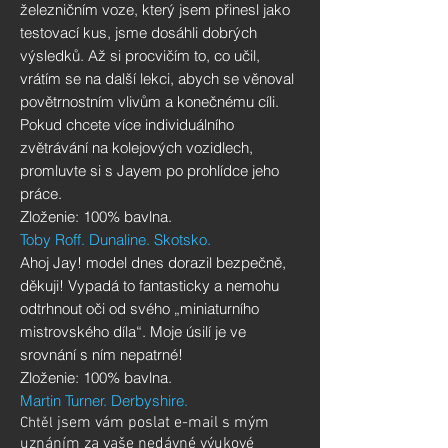
železničním voze, který jsem přinesl jako
testovací kus, jsme dosáhli dobrých
výsledků. Až si procvičím to, co učil,
vrátím se na další lekci, abych se věnoval
povětrnostním vlivům a konečnému cíli.
Pokud chcete více individuálního
zvětrávání na kolejových vozidlech,
promluvte si s Jayem po prohlídce jeho
práce.
Zloženie: 100% bavlna.
Toby Roff. Dunaline. Skotsko.
Ahoj Jay! model dnes dorazil bezpečně,
děkuji! Vypadá to fantasticky a nemohu
odtrhnout oči od svého „miniaturního
mistrovského díla“. Moje úsilí je ve
srovnání s ním nepatrné!
Zloženie: 100% bavlna.
Martin Turner. Derbyshire.
jsem vám poslat e-mail s mým
Chtěl
uznáním za vaše nedávné výukové