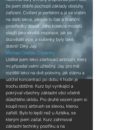
že jsem dobře pochopil základy obsluhy
zařízení. Cvičení je perfektní a já se vrátím
na další lekce, jakmile to čas a finanční
prostředky dovolí. Jeho kolekce modelů
slouží jako skvělá inspirace, jak se
dozvědět více, a sušenky byly také
dobré! Díky Jay.
Michael Gidlow. Coventry
Udělal jsem lekci startovací airbrush, který
mi připadal velmi užitečný. Jay pro mě
rozdělil lekci na dvě poloviny, jak stárnu a
udržet koncentraci po dobu 4 hodin je
trochu obtížné. Kurz byl vynikající a
pokrýval všechny základní věci včetně
důležitého úklidu. Pro druhé sezení jsem si
koupil nový airbrush se slevou, kterou
zařídil. Bylo to lepší než u Aztéka, se
kterým jsem začal. Kurz zahrnoval
základní techniky postřiku a na