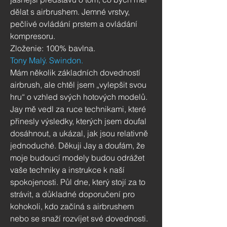
dělat s airbrushem. Jemné vrstvy,
pečlivé ovládání prstem a ovládání
kompresoru.
Zloženie: 100% bavlna.
Tony Malý. Swindon.
Mám několik základních dovedností
airbrush, ale chtěl jsem „vylepšit svou
hru“ o vzhled svých hotových modelů.
Jay mě vedl za ruce technikami, které
přinesly výsledky, kterých jsem doufal
dosáhnout, a ukázal, jak jsou relativně
jednoduché. Děkuji Jay a doufám, že
moje budoucí modely budou odrážet
vaše techniky a instrukce k naší
spokojenosti. Půl dne, který stojí za to
strávit, a důkladné doporučení pro
kohokoli, kdo začíná s airbrushem
nebo se snaží rozvíjet své dovednosti.