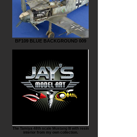
BF109 BLUE BACKGROUND 009
The Tamiya 48th scale Mustang III with resin
interior from my own collection.