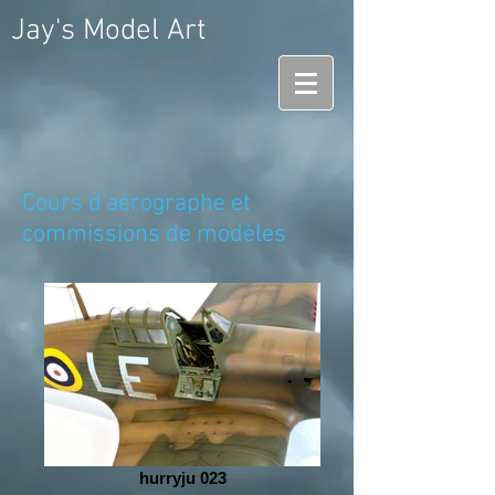
Jay's Model Art
Cours d'aérographe et
commissions de modèles
hurryju 023