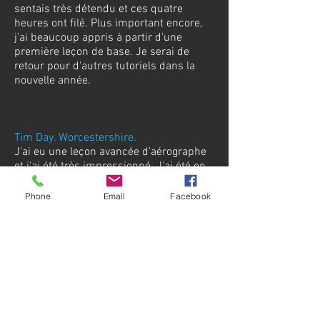
sentais très détendu et ces quatre
heures ont filé. Plus important encore,
j'ai beaucoup appris à partir d'une
première leçon de base. Je serai de
retour pour d'autres tutoriels dans la
nouvelle année.
Tim Day. Worcestershire.
J'ai eu une leçon avancée d'aérographe
et j'ai été très impressionné. J'ai été en
contact avec Jay pendant quelques
semaines avant le cours pour discuter
Phone
Email
Facebook
avec lui de ce que je voulais en tirer. La
leçon était bien structurée et progressait
à mon rythme. Jay a discuté, démontré
et enseigné des compétences très
utiles, dont certaines que je n'avais
jamais rencontrées auparavant dans les
publications de modélisation que j'ai
lues. J'ai été agréablement surpris de